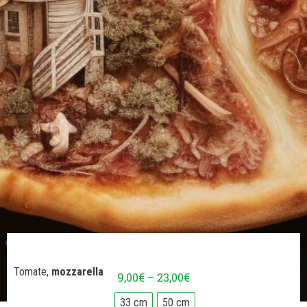
Tomate,
mozzarella
9,00
€
–
23,00
€
33 cm
50 cm