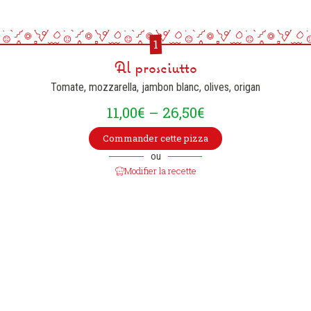
1
Al prosciutto
Tomate, mozzarella, jambon blanc, olives, origan
11,00
€
–
26,50
€
Commander cette pizza
ou
Modifier la recette
Restez informé et
recevez nos suggestions
E-Mail