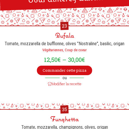
23
Bufala
Tomate, mozzarella de bufflonne, olives "Nostraline", basilic, origan
Végétariennes, Coup de coeur
12,50
€
–
30,00
€
Commander cette pizza
ou
Modifier la recette
35
Funghetta
Tomate, mozzarella, champignons, olives, origan