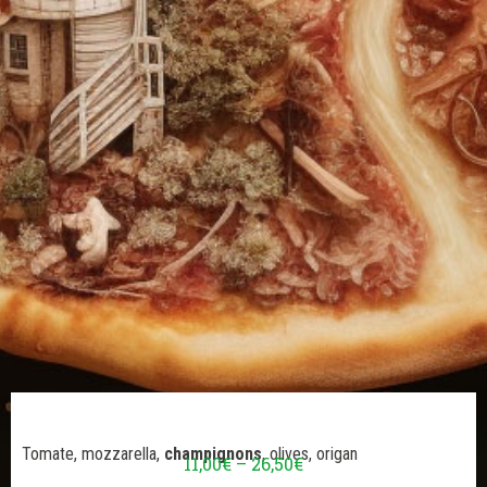
Tomate, mozzarella,
champignons
, olives, origan
11,00
€
–
26,50
€