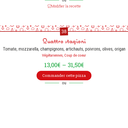
Modifier la recette
38
Quattro stagioni
Tomate, mozzarella, champignons, artichauts, poivrons, olives, origan
Végétariennes, Coup de coeur
13,00
€
–
31,50
€
Commander cette pizza
ou
Modifier la recette
Restez informé et
recevez nos suggestions