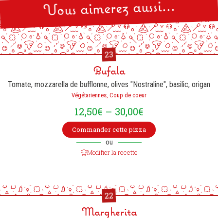
Vous aimerez aussi...
23
Bufala
Tomate, mozzarella de bufflonne, olives "Nostraline", basilic, origan
Végétariennes, Coup de coeur
12,50
€
–
30,00
€
Commander cette pizza
ou
Modifier la recette
22
Margherita