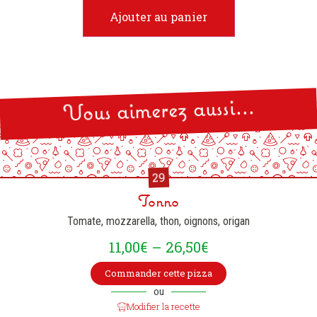
Ajouter au panier
Vous aimerez aussi...
29
Tonno
Tomate, mozzarella, thon, oignons, origan
11,00
€
–
26,50
€
Commander cette pizza
ou
Modifier la recette