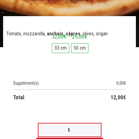
Tomate, mozzarella,
anchois, câpres
, olives, origan
12,00
€
–
29,00
€
33 cm
50 cm
Supplément(s)
0,00
€
Total
12,00
€