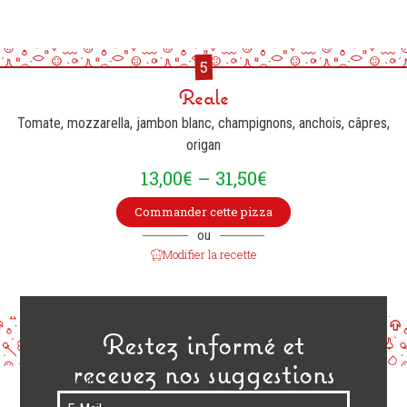
5
Reale
Tomate, mozzarella, jambon blanc, champignons, anchois, câpres,
origan
13,00
€
–
31,50
€
Commander cette pizza
ou
Modifier la recette
Restez informé et
recevez nos suggestions
E-Mail