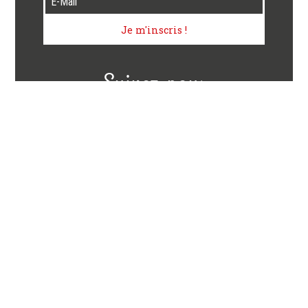
Je m'inscris !
Suivez-nous
La Case à Pizza
La Case à Pizza, votre pizzeria à emporter à Cluses, vous
propose un choix de plus de 50 pizzas, à la charcuterie, à la
viande, aux fromages, de la mer, blanches, aux légumes et
également sucrées.
D’autres saveurs d’Italie vous sont proposées comme les
bruschettas, le tiramisù, et la panna cotta.